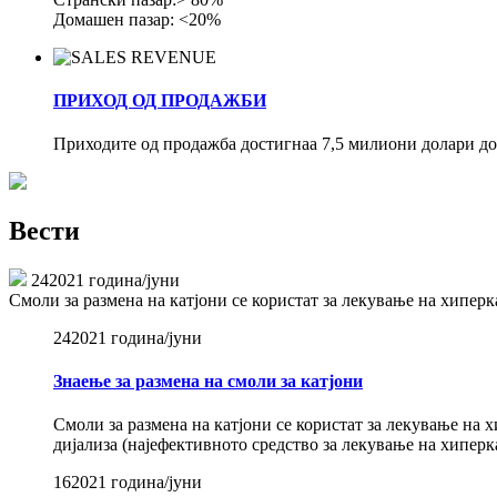
Домашен пазар: <20%
ПРИХОД ОД ПРОДАЖБИ
Приходите од продажба достигнаа 7,5 милиони долари до
Вести
24
2021 година/јуни
Смоли за размена на катјони се користат за лекување на хиперк
24
2021 година/јуни
Знаење за размена на смоли за катјони
Смоли за размена на катјони се користат за лекување на х
дијализа (најефективното средство за лекување на хиперка
16
2021 година/јуни