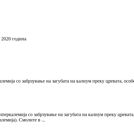
 2020 година
алемија со забрзување на загубата на калиум преку цревата, особ
иперкалемија со забрзување на загубата на калиум преку цревата,
лемија). Смолите в ...