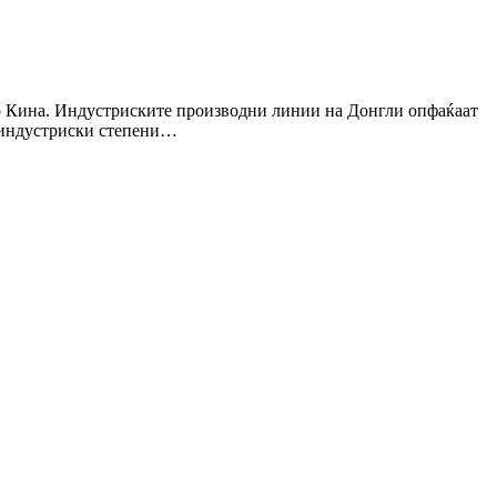
во Кина. Индустриските производни линии на Донгли опфаќаат
индустриски степени…