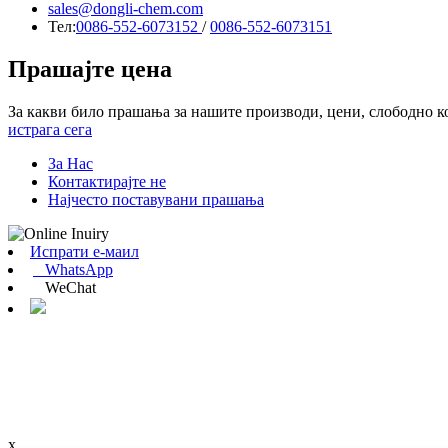
sales@dongli-chem.com
Тел:
0086-552-6073152
/
0086-552-6073151
Прашајте цена
За какви било прашања за нашите производи, цени, слободно кон
истрага сега
За Нас
Контактирајте не
Најчесто поставувани прашања
Испрати е-маил
WhatsApp
WeChat
x