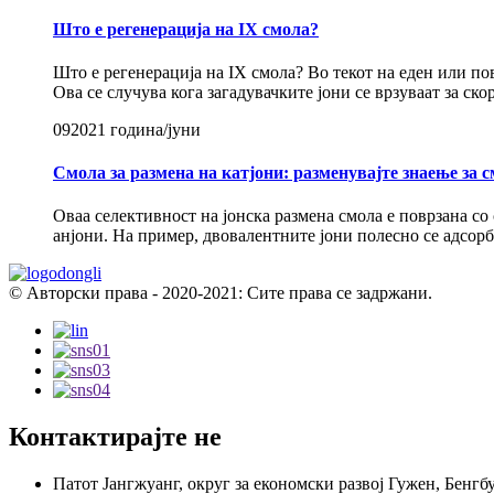
Што е регенерација на IX смола?
Што е регенерација на IX смола? Во текот на еден или по
Ова се случува кога загадувачките јони се врзуваат за ско
09
2021 година/јуни
Смола за размена на катјони: разменувајте знаење за 
Оваа селективност на јонска размена смола е поврзана со 
анјони. На пример, двовалентните јони полесно се адсорби
© Авторски права - 2020-2021: Сите права се задржани.
Контактирајте не
Патот Јангжуанг, округ за економски развој Гужен, Бенгб