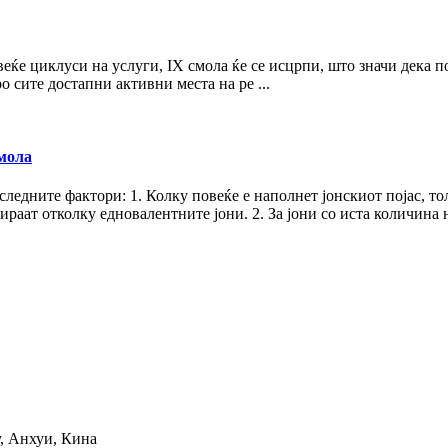
веќе циклуси на услуги, IX смола ќе се исцрпи, што значи дека п
ро сите достапни активни места на ре ...
смола
следните фактори: 1. Колку повеќе е наполнет јонскиот појас, то
раат отколку едновалентните јони. 2. За јони со иста количина н
у, Анхуи, Кина