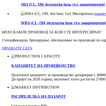
SBA (CL, OH, бесплатна база, гел, макропорозен)
повеќе
WBA (CL, OH, бесплатна база, гел, макропорозен
БИЛО КАКОВ ПРОИЗВОД ЗА КОИ СТЕ ИНТЕРЕСИРАН?
Спецификација, брендирање, обележување на производи по нар
ПРАШАЈТЕ СЕГА
КАПАЦИТЕТ НА ПРОИЗВОДСТВО
Целосниот капацитет за производство дизајниран е 30000 
До крајот на 2020 година, вкупниот излез достигна 2700
РАСПРЕДЕЛБА НА ПАЗАРОТ
Странски пазар:> 80%