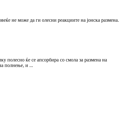
овеќе не може да ги олесни реакциите на јонска размена.
лку полесно ќе се апсорбира со смола за размена на
а полнење, и ...