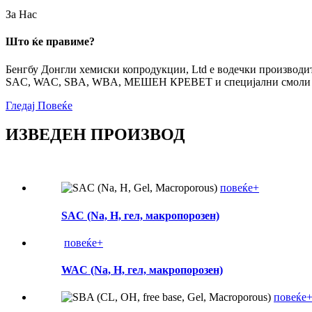
За Нас
Што ќе правиме?
Бенгбу Донгли хемиски копродукции, Ltd е водечки производи
SAC, WAC, SBA, WBA, МЕШЕН КРЕВЕТ и специјални смоли со 
Гледај Повеќе
ИЗВЕДЕН ПРОИЗВОД
повеќе+
SAC (Na, H, гел, макропорозен)
повеќе+
WAC (Na, H, гел, макропорозен)
повеќе