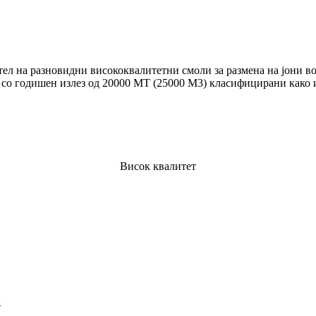
тел на разновидни висококвалитетни смоли за размена на јони 
годишен излез од 20000 МТ (25000 М3) класифицирани како 
Висок квалитет
+