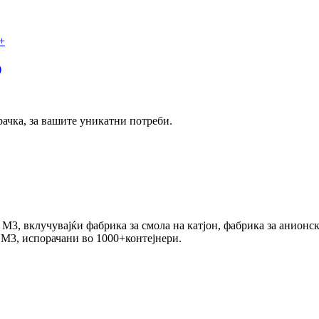
+
)
ачка, за вашите уникатни потреби.
М3, вклучувајќи фабрика за смола на катјон, фабрика за анионск
0 М3, испорачани во 1000+контејнери.