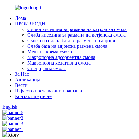
Дома
ПРОИЗВОДИ
Силна киселина за размена на катјонска смола
Слаба киселина за размена на катјонска смола
Смола со силна база за размена на анјони
Слаба база на анјонска размена смола
Мешана крема смола
Макропорна адсорбентна смола
Макропорна хелативна смола
Специјална смола
За Нас
Апликација
Вести
Најчесто поставувани прашања
Контактирајте не
English