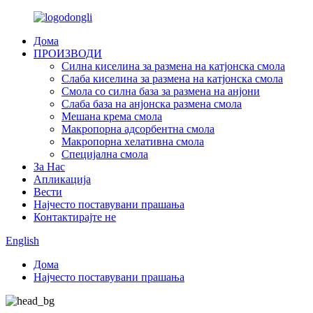
Дома
ПРОИЗВОДИ
Силна киселина за размена на катјонска смола
Слаба киселина за размена на катјонска смола
Смола со силна база за размена на анјони
Слаба база на анјонска размена смола
Мешана крема смола
Макропорна адсорбентна смола
Макропорна хелативна смола
Специјална смола
За Нас
Апликација
Вести
Најчесто поставувани прашања
Контактирајте не
English
Дома
Најчесто поставувани прашања