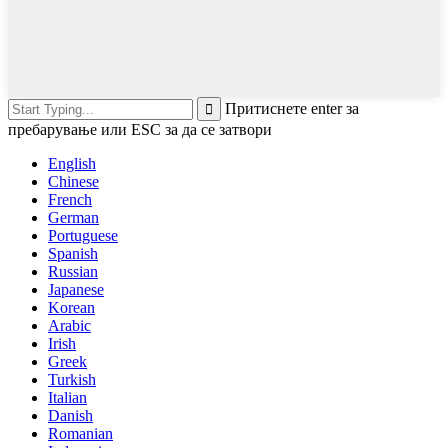
Притиснете enter за
пребарување или ESC за да се затвори
English
Chinese
French
German
Portuguese
Spanish
Russian
Japanese
Korean
Arabic
Irish
Greek
Turkish
Italian
Danish
Romanian